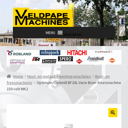
Ga
Ga
door
naar
naar
de
navigatie
inhoud
MENU
MENU
Home
Hout- en metaalbewerkingsmachines
Boor- en
freesmachines
Optimum/Optimill BF20L Vario Boor-freesmachine
230 volt MK2
🔍