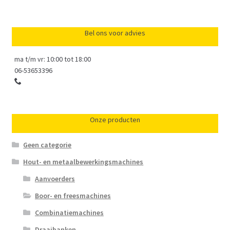
Bel ons voor advies
ma t/m vr: 10:00 tot 18:00
06-53653396
Onze producten
Geen categorie
Hout- en metaalbewerkingsmachines
Aanvoerders
Boor- en freesmachines
Combinatiemachines
Draaibanken