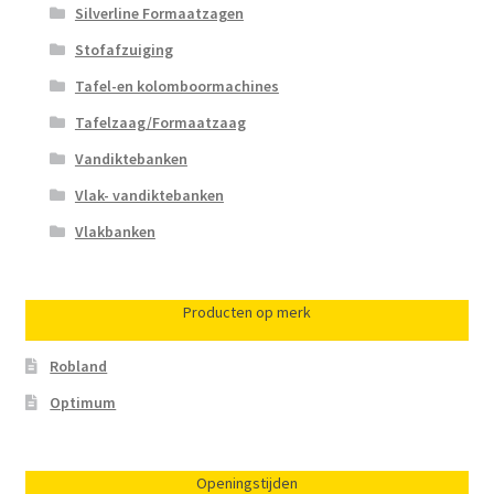
Silverline Formaatzagen
Stofafzuiging
Tafel-en kolomboormachines
Tafelzaag/Formaatzaag
Vandiktebanken
Vlak- vandiktebanken
Vlakbanken
Producten op merk
Robland
Optimum
Openingstijden