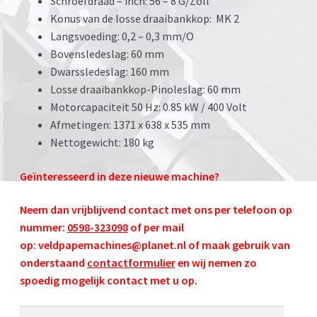
Schroefdraad – inch: 56 – 8 G/Zoll
Konus van de losse draaibankkop: MK 2
Langsvoeding: 0,2 – 0,3 mm/O
Bovensledeslag: 60 mm
Dwarssledeslag: 160 mm
Losse draaibankkop-Pinoleslag: 60 mm
Motorcapaciteit 50 Hz: 0.85 kW / 400 Volt
Afmetingen: 1371 x 638 x 535 mm
Nettogewicht: 180 kg
Geïnteresseerd in deze nieuwe machine?
Neem dan vrijblijvend contact met ons per telefoon op
nummer:
0598-323098
of per mail
op:
veldpapemachines@planet.nl
of maak gebruik van
onderstaand
contactformulier
en wij nemen zo
spoedig mogelijk contact met u op.