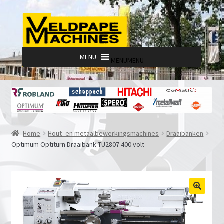
Ga
Ga
door
naar
naar
de
navigatie
inhoud
MENU
MENU
Home
Hout- en metaalbewerkingsmachines
Draaibanken
Optimum Optiturn Draaibank TU2807 400 volt
🔍