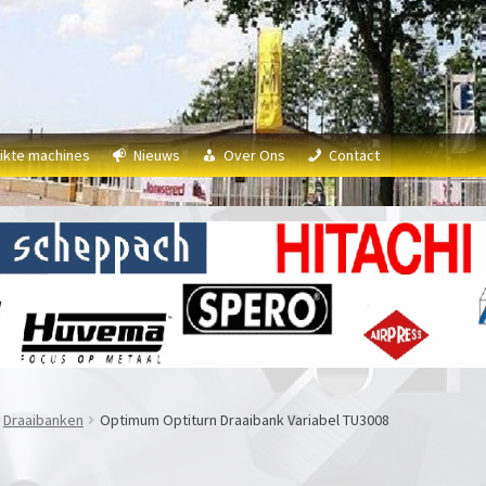
ikte machines
Nieuws
Over Ons
Contact
Draaibanken
Optimum Optiturn Draaibank Variabel TU3008