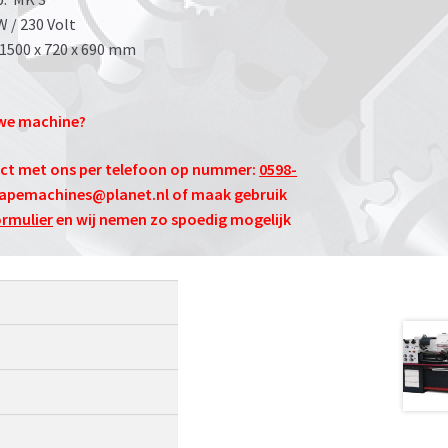
W / 230 Volt
: 1500 x 720 x 690 mm
uwe machine?
act met ons per telefoon op nummer:
0598-
papemachines@planet.nl
of maak gebruik
rmulier
en wij nemen zo spoedig mogelijk