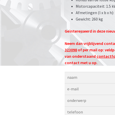
Motorcapaciteit: 1.5 k
Afmetingen (l x b x h)
Gewicht: 260 kg
Geïnteresseerd in deze nie
Neem dan vrijblijvend cont
323098
of per mail op:
veld
van onderstaand
contactfo
contact met u op.