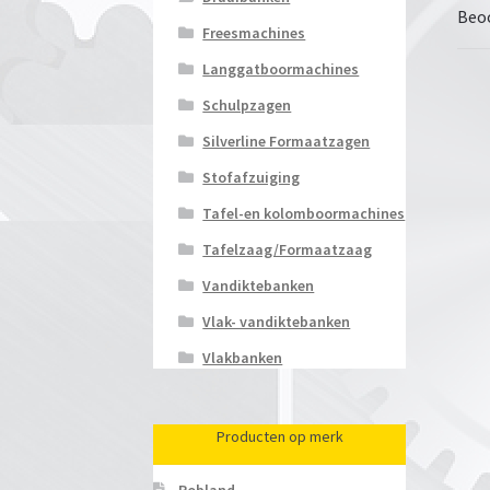
Beoo
Freesmachines
Langgatboormachines
Schulpzagen
Silverline Formaatzagen
Stofafzuiging
Tafel-en kolomboormachines
Tafelzaag/Formaatzaag
Vandiktebanken
Vlak- vandiktebanken
Vlakbanken
Producten op merk