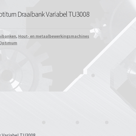
iturn Draaibank Variabel TU3008
aibanken
,
Hout- en metaalbewerkingsmachines
Optimum
 Variabel TU3008