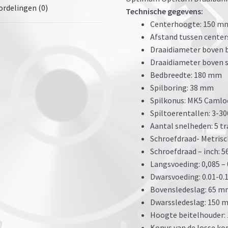
rdelingen (0)
Technische gegevens:
Centerhoogte: 150 m
Afstand tussen cente
Draaidiameter boven 
Draaidiameter boven 
Bedbreedte: 180 mm
Spilboring: 38 mm
Spilkonus: MK5 Camlo
Spiltoerentallen: 3-3
Aantal snelheden: 5 tr
Schroefdraad- Metrisch
Schroefdraad – inch: 56
Langsvoeding: 0,085 
Dwarsvoeding: 0.01-0
Bovensledeslag: 65 
Dwarssledeslag: 150 
Hoogte beitelhouder
Konus van de losse ko