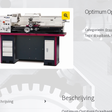
Optimum Opt
🔍
Categorieën:
Dra
Tags:
draaibank
,
Beschrijving
hrijving
Optimum Optiturn Draaibank