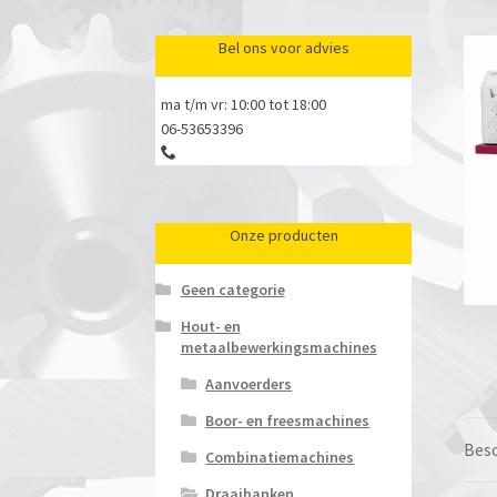
Bel ons voor advies
ma t/m vr: 10:00 tot 18:00
06-53653396
Onze producten
Geen categorie
Hout- en
metaalbewerkingsmachines
Aanvoerders
Boor- en freesmachines
Besc
Combinatiemachines
Draaibanken