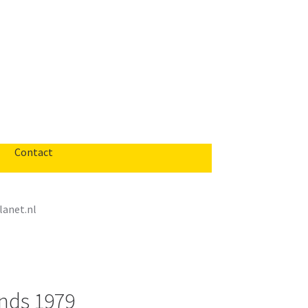
Contact
anet.nl
nds 1979