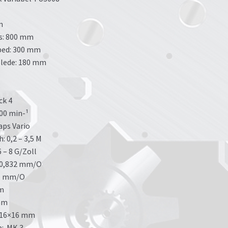
m
rs: 800 mm
bed: 300 mm
slede: 180 mm
ck 4
000 min-¹
aps Vario
: 0,2 – 3,5 M
 – 8 G/Zoll
– 0,832 mm/O
.1 mm/O
mm
mm
: 16×16 mm
p: MK 3